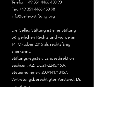
Telefon
+49 351 4466 450 90
Fax +49 351 4466 450 98
info@cellex-stiftung.org
Die Cellex Stiftung ist eine Stiftung
bürgerlichen Rechts und wurde am
14. Oktober 2015 als rechtsfähig
anerkannt.
Stiftungsregister: Landesdirektion
Sachsen, AZ: DD21-2245/463/.
Steuernummer: 203/141/18457.
Vertretungsberechtigter Vorstand: Dr.
Eva Sturm
Haftungshinweis
Trotz sorgfältiger inhaltlicher Kontrolle
übernehmen wir keine Haftung für die
Inhalte externer Links. Für den Inhalt